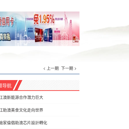
< 上一期
下一期 >
题导航
江澳新能源合作潛力巨大
江助澳美食文化走向世界
施家倫倡助澳芯片設計轉化