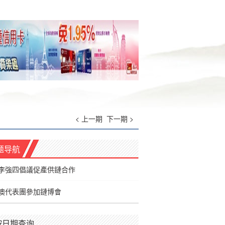
< 上一期
下一期 >
题导航
李強四倡議促產供鏈合作
澳代表團參加鏈博會
按日期查询