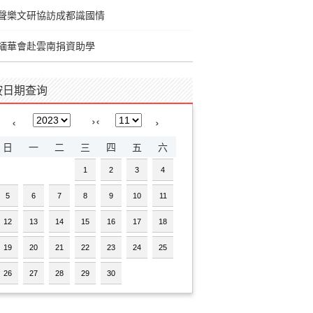
聲樂文研協訪成都識國情
緬華會赴雲南捐資助學
按日期查询
›
‹
‹
›
日
一
二
三
四
五
六
1
2
3
4
5
6
7
8
9
10
11
12
13
14
15
16
17
18
19
20
21
22
23
24
25
26
27
28
29
30