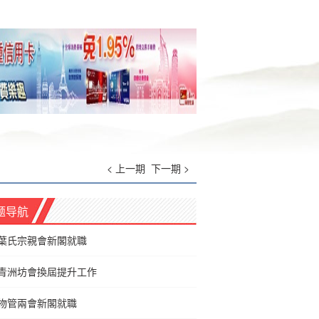
< 上一期
下一期 >
题导航
葉氏宗親會新閣就職
青洲坊會換屆提升工作
物管兩會新閣就職