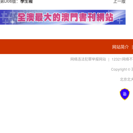
第D08版：
學生報
上一版
网站简介
网络违法犯罪举报网站
|
12321网
Copyright
北京北