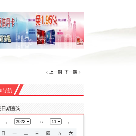
< 上一期
下一期 >
题导航
按日期查询
›
‹
‹
›
日
一
二
三
四
五
六