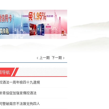
< 上一期
下一期 >
题导航
控酒法一周年檢四十九違規
新青協促加強宣傳控酒法
司警破兩宗不法匯兌拘四人