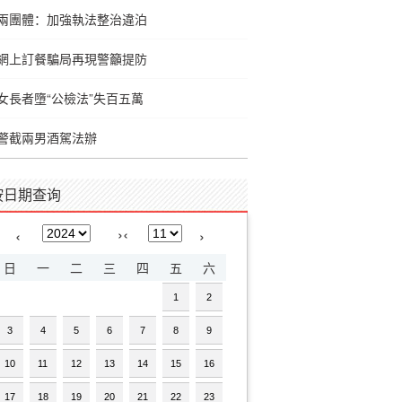
兩團體：加強執法整治違泊
網上訂餐騙局再現警籲提防
女長者墮“公檢法”失百五萬
警截兩男酒駕法辦
按日期查询
›
‹
‹
›
日
一
二
三
四
五
六
1
2
3
4
5
6
7
8
9
10
11
12
13
14
15
16
17
18
19
20
21
22
23