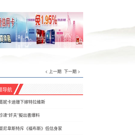
< 上一期
下一期 >
题导航
葛妮卡迪珊下嫁特拉維斯
珍達“奸夫”擬出書爆料
堅尼韋斯特斥《福布斯》低估身家