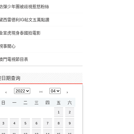
防彈少年團被歧視惹怒粉絲
黛西雷德利IG帖文五萬點讚
金宣虎現身泰國拍電影
視事關心
澳門電視節目表
按日期查询
›
‹
‹
›
日
一
二
三
四
五
六
1
2
3
4
5
6
7
8
9