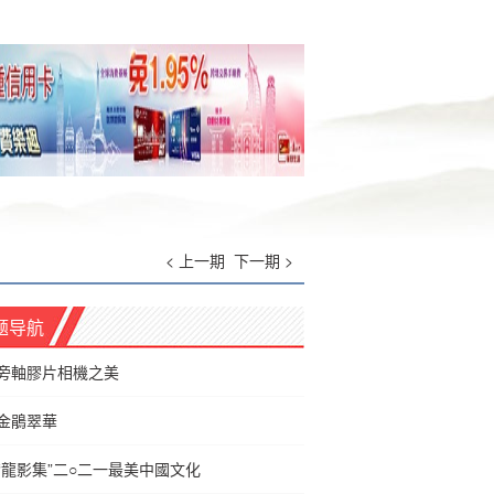
< 上一期
下一期 >
题导航
旁軸膠片相機之美
金鵑翠華
“龍影集”二○二一最美中國文化