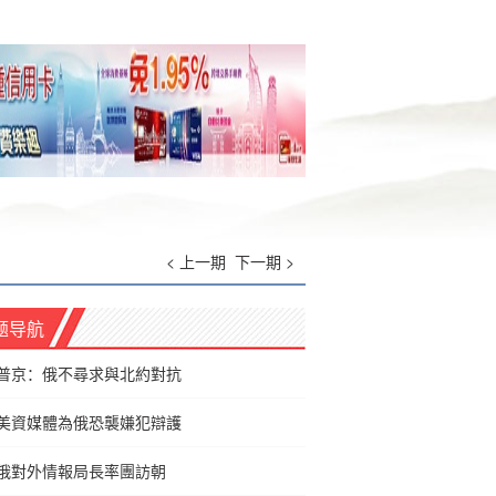
< 上一期
下一期 >
题导航
普京：俄不尋求與北約對抗
美資媒體為俄恐襲嫌犯辯護
俄對外情報局長率團訪朝