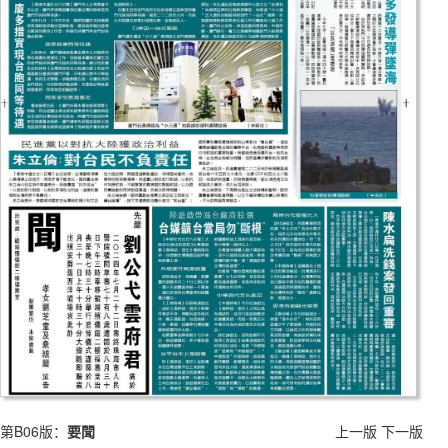
第B06版：
要聞
上一版
下一版