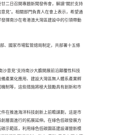
廿二日召開專題新聞發佈會，解讀“關於支持
意見”。相關部門負責人在會上表示，希望通
好發揮南沙在粵港澳大灣區建設中的引領帶動
務部、國家市場監管總局制定，共部署十五條
南沙意見”支持南沙大膽開展前沿顛覆性科技
設備產業化應用、建設大灣區無人體系產業孵
同機制等，這些措施將極大鼓勵具有創新和市
文件在推進海洋科技創新上前瞻謀劃，這是市
科創層面進行的拓展延伸。在綠色低碳發展方
低碳示範區，利用綠色低碳園區建設運營新模