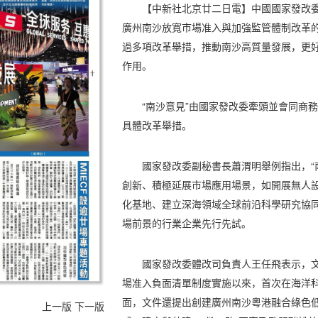
【中新社北京廿二日電】中國國家發改委
廣州南沙放寬市場准入與加強監管體制改革的
過多項改革舉措，推動南沙高質量發展，更
作用。
“南沙意見”由國家發改委牽頭並會同商
具體改革舉措。
國家發改委副秘書長蕭渭明舉例指出，“
創新、積極延展市場應用場景，如開展無人
化基地、建立深海領域全球前沿科學研究協
場前景的行業企業先行先試。
國家發改委體改司負責人王任飛表示，
場准入負面清單制度實施以來，首次在海洋
面，文件還提出創建廣州南沙粵港融合綠色
上一版
下一版