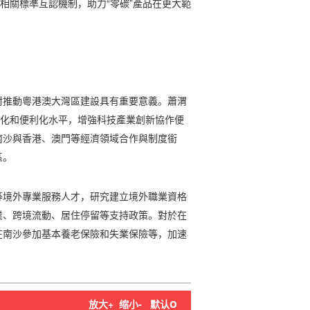
相關標準互認機制，助力“零碳”產品在更大範
對推動粵港澳大灣區建設具有重要意義。蕭渭
由化和便利化水平，增強科技產業創新協作便
南沙與香港、澳門等經濟領域合作與制度銜
區。
等境外專業服務人才，研究建立境外職業資格
業、跨境流動、居住停留等支持政策。對於在
在南沙參加基本養老保險和失業保險等，加速
o
放大+
缩小-
默认