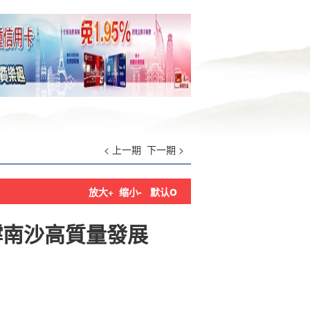
< 上一期
下一期 >
o
放大+
缩小-
默认
撐南沙高質量發展