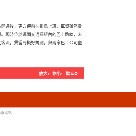
站開通後，更方便前往離島上班，車資雖然貴
車。現時位於媽閣交通樞紐內的巴士路線，未
批客流，冀當局擬好規劃，與兩家巴士公司盡
o
放大+
缩小-
默认
举报网站