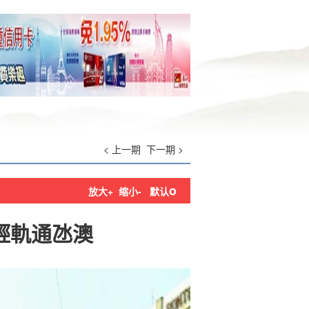
< 上一期
下一期 >
o
放大+
缩小-
默认
輕軌通氹澳