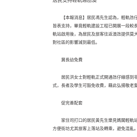
【本報消息】居民馮先生認為，輕軌氹
皆表支持，畢竟輕軌建設工程已開展一段較
軌站啟用後，為居民及旅客往返澳氹提供莫
對社區的影響減到最低。
冀長幼免費
居民洪女士對輕軌正式開通氹仔線感到
式，長者及學生可豁免收費，藉此弘揚敬老
促完善配套
家住司打口的居民黃先生樂見媽閣輕軌
方便街坊尤其旅客上落站及轉乘，避免混亂