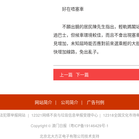
好在唔塞車
不願出鏡的居民陳先生指出，輕軌媽閣
過巴士，但候車環境較佳，而且不會出現塞
見增加，未知屆時能否應對前來選乘輕的大
快增加線路，免出亂子。
上一篇
下一篇
网站简介
|
公司简介
|
广告刊例
法犯罪举报网站
|
12321网络不良与垃圾信息举报受理中心
|
12318全国文化市场
Copyright © 澳门日报（粤ICP备19146429号-1
北京北大方正电子有限公司技术支持