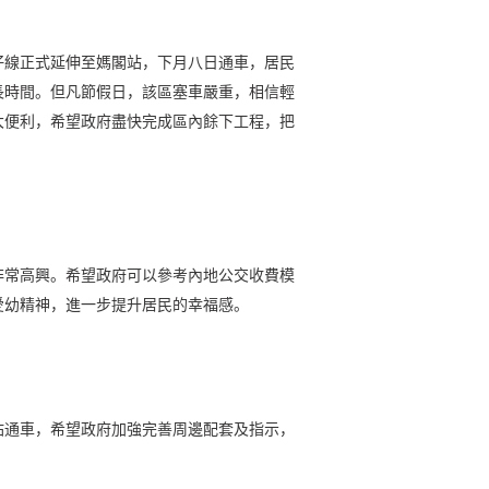
仔線正式延伸至媽閣站，下月八日通車，居民
長時間。但凡節假日，該區塞車嚴重，相信輕
大便利，希望政府盡快完成區內餘下工程，把
非常高興。希望政府可以參考內地公交收費模
愛幼精神，進一步提升居民的幸福感。
站通車，希望政府加強完善周邊配套及指示，
。