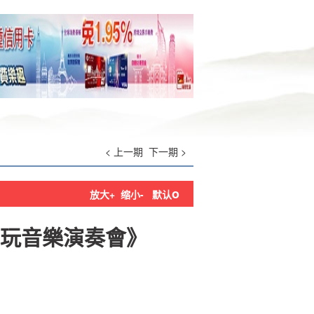
< 上一期
下一期 >
o
放大+
缩小-
默认
玩音樂演奏會》