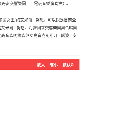
《丹麥交響樂團——電玩音樂演奏會》。
蘭女王”的艾米爾 · 努恩，可以說是目前全
艾米爾 · 努恩、丹麥國立交響樂團與合唱團
音森明格森與女高音克莉斯汀 · 諾波 · 安
o
放大+
缩小-
默认