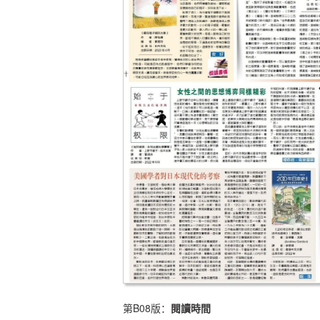
第B08版：
閱讀時間