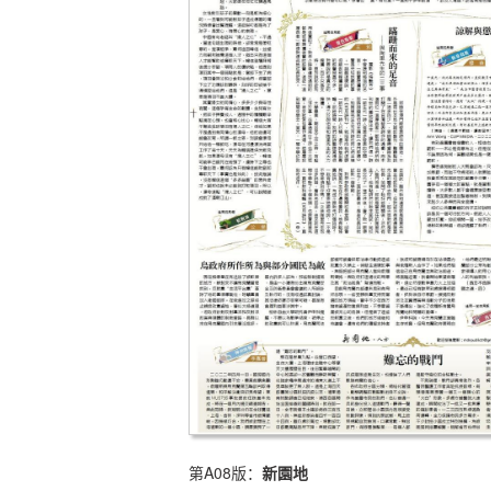
第A08版：
新園地