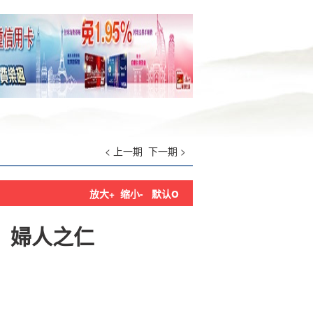
< 上一期
下一期 >
o
放大+
缩小-
默认
）婦人之仁