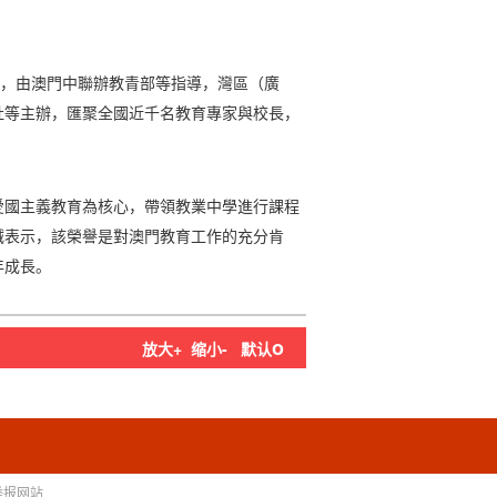
題，由澳門中聯辦教青部等指導，灣區（廣
社等主辦，匯聚全國近千名教育專家與校長，
愛國主義教育為核心，帶領教業中學進行課程
誠表示，該榮譽是對澳門教育工作的充分肯
年成長。
o
放大+
缩小-
默认
举报网站