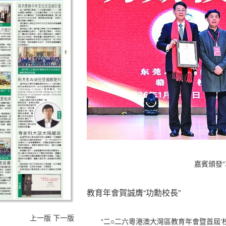
嘉賓頒發“
教育年會賀誠膺“功勳校長”
上一版
下一版
“二○二六粵港澳大灣區教育年會暨首屆‘