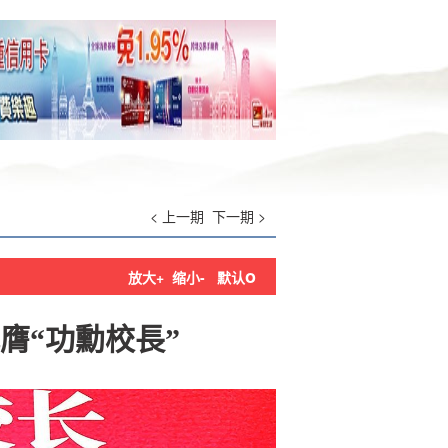
< 上一期
下一期 >
o
放大+
缩小-
默认
膺“功勳校長”