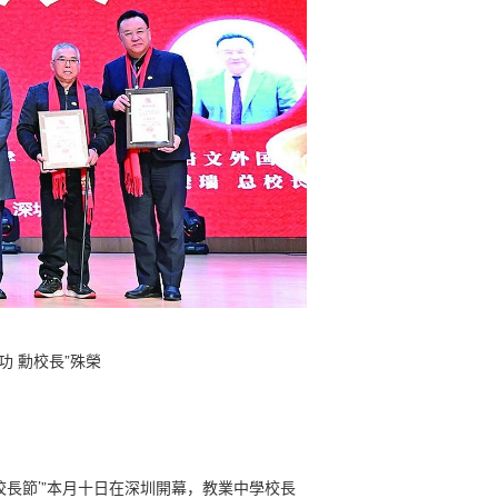
功 勳校長”殊榮
校長節’”本月十日在深圳開幕，教業中學校長