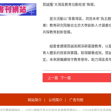
賀誠獲“大灣區教育功勳校長”殊榮。
是次活動以“青春灣區，洞見未來”為主
東）教育研究院聯合北京大學創新人才讀書
共探教育創新發展。
組委會讚揚賀誠長期深耕基礎教育，以
育人體系的探索與實踐，取得顯著成效。賀
定。未來將繼續恪守教育使命，助力灣區青
上一篇
下一篇
网站简介
|
公司简介
|
广告刊例
法犯罪举报网站
|
12321网络不良与垃圾信息举报受理中心
|
12318全国文化市场