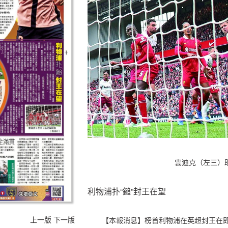
雲迪克（左三）
利物浦扑“鎚”封王在望
上一版
下一版
【本報消息】榜首利物浦在英超封王在