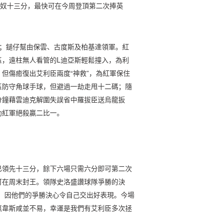
仙奴十三分，最快可在今周登頂第二次捧英
攻；鎚仔幫由保雲、古度斯及柏基達領軍。紅
區，遠柱無人看管的L迪亞斯輕鬆撞入，為利
但傷癒復出艾利臣兩度“神救”，為紅軍保住
區防守角球手球，但避過一劫走甩十二碼；隨
分鐘藉雲迪克解圍失誤省中羅拔臣送烏龍扳
助紅軍絕殺贏二比一。
已領先十三分，餘下六場只需六分即可第二次
可在周末封王。領隊史洛盛讚球隊爭勝的決
，因他們的爭勝決心令自己交出好表現。今場
贏韋斯咸並不易，幸運是我們有艾利臣多次拯