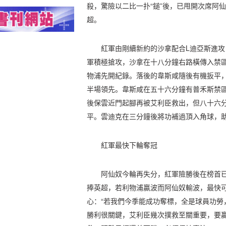
殺，驚險以二比一扑“鎚”後，已甩開次席阿
超。
紅軍由剛續新約的沙拿配合L迪亞斯進
軍積極搶攻，沙拿在十八分鐘右路橫傳入禁
物浦先開紀錄。落後的韋斯咸隨後有機扳平，
半場領先。韋斯咸在五十六分鐘有普禾斯禁
後保雲近門起腳再被艾利臣救出，但八十六
平。雲迪克在三分鐘後將功補過頂入角球，
紅軍最快下輪奪冠
阿仙奴今輪再失分，紅軍險勝後在榜首
捧英超，若利物浦贏波而阿仙奴輸波，最快
心：“若我們今季能成功奪標，全是球員功勞
勝利很關鍵，艾利臣幾次撲救至關重要，要