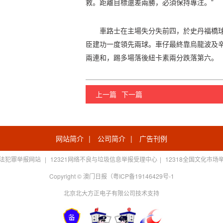
救。距離目標還差兩勝，必須保持專注。”
車路士在主場失分失前四，於史丹福橋
臣建功一度領先兩球。車仔最終靠烏龍波及
兩連和，踢多場落後紐卡素兩分跌落第六。
上一篇
下一篇
网站简介
|
公司简介
|
广告刊例
法犯罪举报网站
|
12321网络不良与垃圾信息举报受理中心
|
12318全国文化市场
Copyright © 澳门日报（粤ICP备19146429号-1
北京北大方正电子有限公司技术支持