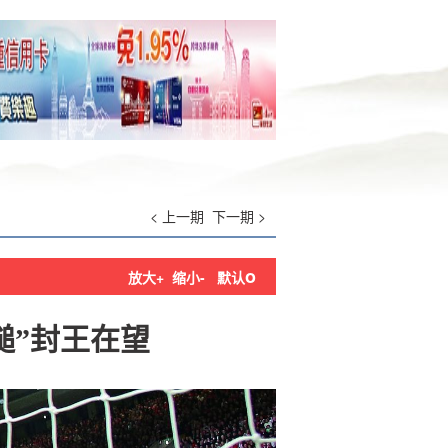
< 上一期
下一期 >
o
放大+
缩小-
默认
鎚”封王在望