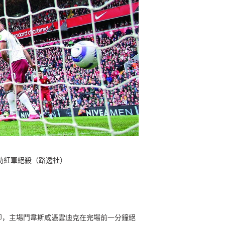
助紅軍絕殺（路透社）
即，主場鬥韋斯咸憑雲迪克在完場前一分鐘絕