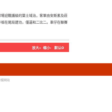
球場迎戰護級的葉士域治，客軍由安斯素及莊
辛祖在尾段建功，僅逼和二比二。車仔在聯賽
o
放大+
缩小-
默认
举报网站