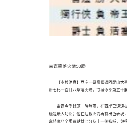
雷霆擊落火箭50勝
【本報消息】西岸一哥雷霆憑阿歷山大
卅七比一百廿八擊落火箭，取得今季第五十
雷霆今季鋒頭一時無兩，在西岸已遠遠拋
疑是最大功臣；他在迎戰火箭再有出色表現
韋特摩亞全場貢獻廿七分及十一個籃板，與