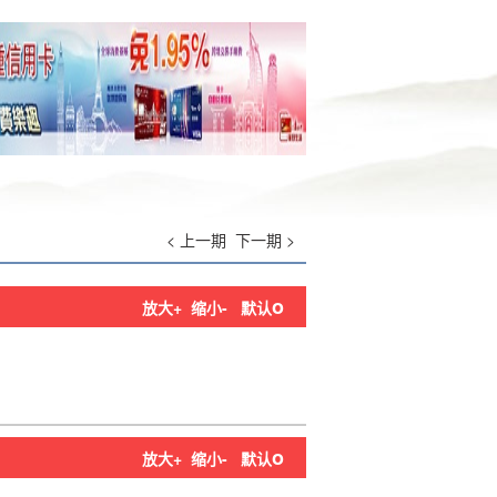
< 上一期
下一期 >
o
放大+
缩小-
默认
o
放大+
缩小-
默认