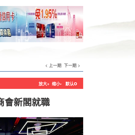
< 上一期
下一期 >
o
放大+
缩小-
默认
商會新閣就職