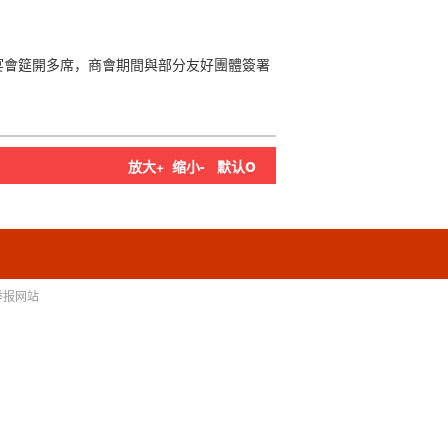
宴會筵開多席，商會期間與部分友好團體簽署
o
放大+
缩小-
默认
举报网站