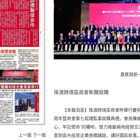
嘉賓與新
珠澳跨境區商會新閣就職
【本報消息】珠澳跨境區商會昨舉行慶
周年暨商會第七屆理監事就職典禮。會長陳維
心，牢記使命”的囑咐，致力推動兩地經貿交
上一版
下一版
意到區內投資企業搭橋鋪路，講好園區故事