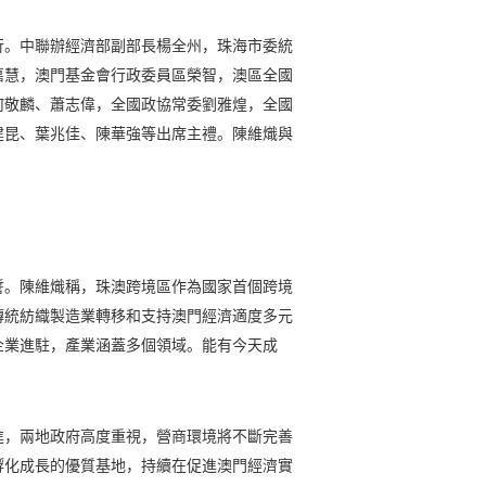
行。中聯辦經濟部副部長楊全州，珠海市委統
嘉慧，澳門基金會行政委員區榮智，澳區全國
何敬麟、蕭志偉，全國政協常委劉雅煌，全國
建昆、葉兆佳、陳華強等出席主禮。陳維熾與
誓。陳維熾稱，珠澳跨境區作為國家首個跨境
傳統紡織製造業轉移和支持澳門經濟適度多元
企業進駐，產業涵蓋多個領域。能有今天成
進，兩地政府高度重視，營商環境將不斷完善
孵化成長的優質基地，持續在促進澳門經濟實