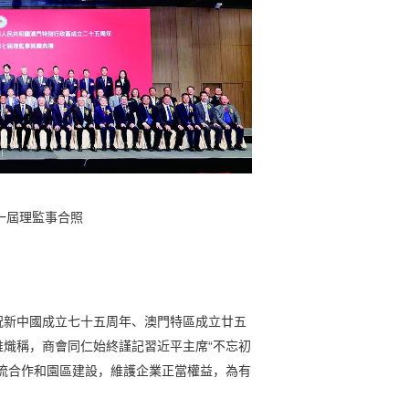
一屆理監事合照
祝新中國成立七十五周年、澳門特區成立廿五
熾稱，商會同仁始終謹記習近平主席“不忘初
流合作和園區建設，維護企業正當權益，為有
。