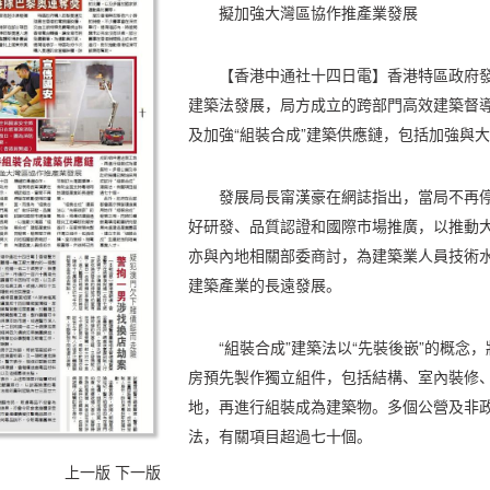
擬加強大灣區協作推產業發展
【香港中通社十四日電】香港特區政府發
建築法發展，局方成立的跨部門高效建築督
及加強“組裝合成”建築供應鏈，包括加強與大
發展局長甯漢豪在網誌指出，當局不再停
好研發、品質認證和國際市場推廣，以推動大
亦與內地相關部委商討，為建築業人員技術
建築產業的長遠發展。
“組裝合成”建築法以“先裝後嵌”的概
房預先製作獨立組件，包括結構、室內裝修
地，再進行組裝成為建築物。多個公營及非政
法，有關項目超過七十個。
上一版
下一版