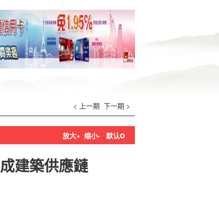
< 上一期
下一期 >
o
放大+
缩小-
默认
成建築供應鏈