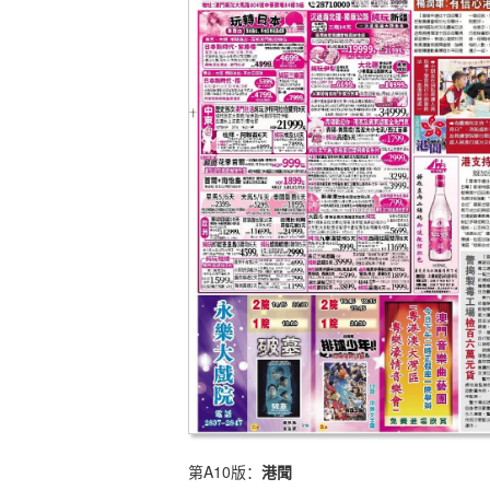
第A10版：
港聞