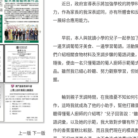
近日，政府宣導表示將加強學校的跨學
力，作為家長的我深表認同，亦有所體會和
一展綜合應用能力。
早前，本人與就讀小學的兒子一起參加
一邊烹調葡萄牙美食、一邊學習葡語。活動
們介紹相關食物材料及烹調步驟的葡語詞彙
隨後，便由一名只懂葡語的葡人廚師示範葡
品。雖然我已細心聆聽、努力觀察學習，但
握。
輪到親子烹調時間，在我擔憂不知如何
作，這時我就成為了他的小助手，幫他打雞蛋
聽得懂葡人廚師的介紹嗎？”兒子回答說︰“
語詞彙，以及她的示範，我大致對步驟有所了
作的香蕉蛋糕比較甜、而且我們現在的模具
上一版
下一版