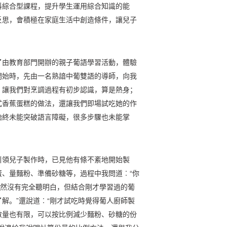
科綜合型課程，提升學生運用綜合知識的能
反思，會積極在家庭生活中創造條件，讓兒子
了由教育部門開辦的親子葡語學習活動，體驗
開始時，先由一名熟諳中葡雙語的導師，向我
，讓我們對烹調過程有初步認識，算是熱身；
式香蕉蛋糕的做法，還讓我們即場試吃她的作
始終未能突破語言障礙，很多步驟也未能掌
引領兒子製作時，已見他有條不紊地開始製
、量麵粉、準備砂糖等，過程中我問道︰“你
雖然沒有完全聽明白，但結合剛才學習過的葡
解。”還說道︰“剛才試吃時覺得葡人廚師製
數量也有限，可以按比例減少麵粉、砂糖的份