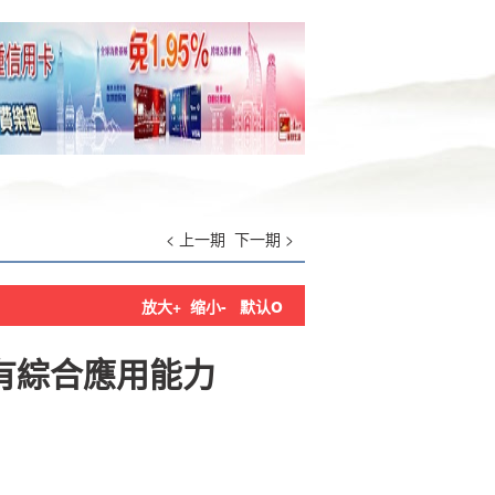
< 上一期
下一期 >
o
放大+
缩小-
默认
有綜合應用能力