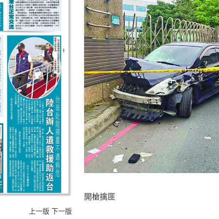
開槍擒匪
上一版
下一版