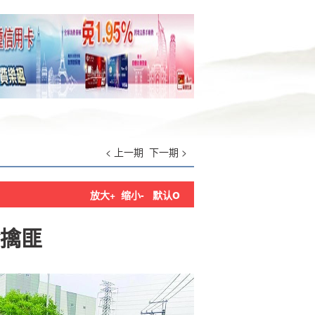
< 上一期
下一期 >
o
放大+
缩小-
默认
擒匪