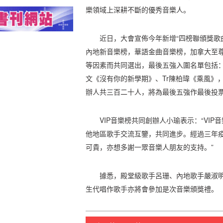
樂領域上深耕不斷的優秀音樂人。
近日，大會宣佈今年新增“四榜聯頒獎歌曲
內地新音樂榜，華語金曲音樂榜，加拿大至
等因素而共同選出，最後五強入圍名單包括：
文《沒有你的新學期》、Tr陳柏瑋《乘風》
辦人共三百二十人，將為最後五強作最後投
VIP音樂榜共同創辦人小瑜表示：“VI
他地區歌手交流互鑒，共同進步。經過三年
可貴，亦想多謝一眾音樂人朋友的支持。”
據悉，殿堂級歌手呂珊、內地歌手嚴淑
生代唱作歌手亦將會參加是次音樂頒獎禮。