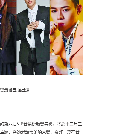
獎最後五強出爐
的第八屆VIP音樂榜頒獎典禮，將於十二月三
為主題，將透過頒發多項大獎，嘉許一眾在音