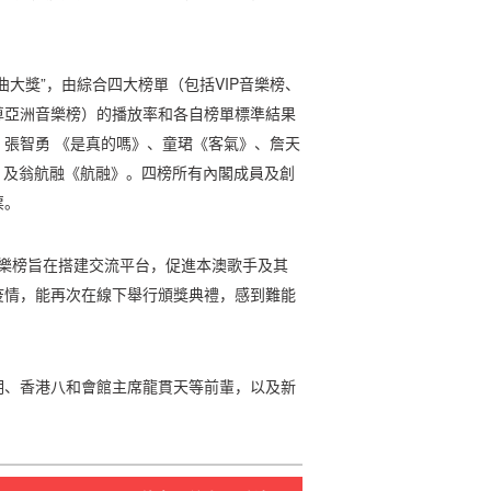
大獎”，由綜合四大榜單（包括VIP音樂榜、
尊亞洲音樂榜）的播放率和各自榜單標準結果
張智勇 《是真的嗎》、童珺《客氣》、詹天
，及翁航融《航融》。四榜所有內閣成員及創
票。
P音樂榜旨在搭建交流平台，促進本澳歌手及其
疫情，能再次在線下舉行頒獎典禮，感到難能
明、香港八和會館主席龍貫天等前輩，以及新