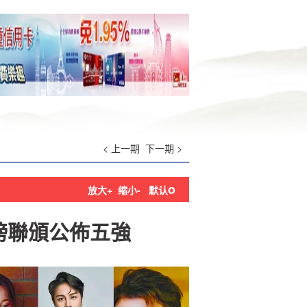
< 上一期
下一期 >
o
放大+
缩小-
默认
榜聯頒公佈五強