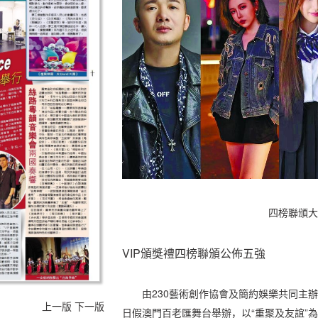
四榜聯頒大
VIP頒獎禮四榜聯頒公佈五強
由230藝術創作協會及簡約娛樂共同主辦
上一版
下一版
日假澳門百老匯舞台舉辦，以“重聚及友誼”