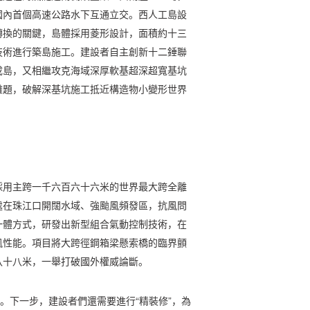
國內首個高速公路水下互通立交。西人工島設
轉換的關鍵，島體採用菱形設計，面積約十三
技術進行築島施工。建設者自主創新十二錘聯
成島，又相繼攻克海域深厚軟基超深超寬基坑
難題，破解深基坑施工抵近構造物小變形世界
採用主跨一千六百六十六米的世界最大跨全離
處在珠江口開闊水域、強颱風頻發區，抗風問
一體方式，研發出新型組合氣動控制技術，在
風性能。項目將大跨徑鋼箱梁懸索橋的臨界顫
八十八米，一舉打破國外權威論斷。
付。下一步，建設者們還需要進行“精裝修”，為