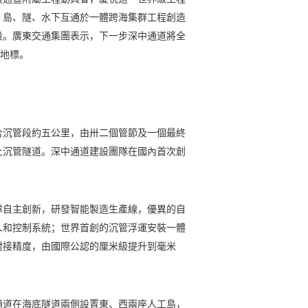
、島、隧、水下互通於一體跨海集群工程創造
段。廣東交通集團表示，下一步深中通道將全
年地標。
含沉管段約五公里，由卅二個管節及一個最終
土沉管隧道。深中通道建設團隊在國內首次創
隊自主創新，研發智能製造生產線，優異的自
人和控制系統；世界首創的沉管浮運安裝一體
對接精度，由國際公認的厘米級提升到毫米
通道在海底隧道兩側設置東、西兩座人工島，