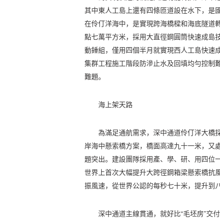
其中東人工島上還有四條匝道設在水下，是
在伶仃洋海中，是實現跨海橋樑和海底隧道
點七萬平方米，採用大直徑鋼圓筒快速成島
動錘組，僅用四個半月就實現西人工島快速
集群工程施工階段防滲止水及回填均勻控制
難題。
海上架天路
為滿足通航需求，深中通道伶仃洋大橋
岸海中懸索橋方案，橋面高達九十一米，又
題突出。建設團隊採用產、學、研、用四位
世界上首次大幅提升大跨徑鋼箱梁懸索橋抗
振風速，從世界公認的每秒七十米，提升到
深中通道主線貫通，就好比“毛坯房”交