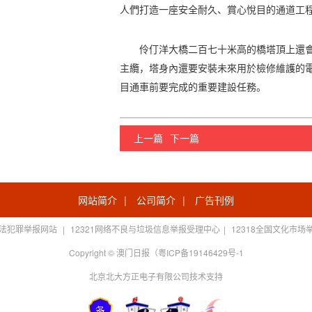
人們打造一座安全耐久、賞心悅目的通道工
伶仃洋大橋二百七十米高的橋塔頂上還會
主纜，塔身內還要安裝未來用於檢修維護的
目通車前要完成的重要建設任務。
上一篇
下一篇
网站简介
|
公司简介
|
广告刊例
法犯罪举报网站
|
12321网络不良与垃圾信息举报受理中心
|
12318全国文化市场
Copyright © 澳门日报（粤ICP备19146429号-1
北京北大方正电子有限公司技术支持