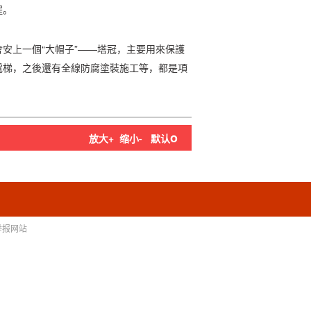
程。
安上一個“大帽子”——塔冠，主要用來保護
電梯，之後還有全線防腐塗裝施工等，都是項
o
放大+
缩小-
默认
举报网站