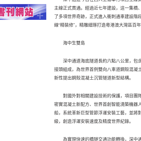
主線正式貫通。經過近七年建設，這一集橋
了多項世界奇跡，正式進入衝刺通車建設階
線“精裝修”，精雕細琢打造粵港澳大灣區百
海中生雙島
深中通道海底隧道長約六點八公里，包
接頭組成，為世界首例雙向八車道鋼殼混凝
新性提出鋼殼混凝土沉管隧道新型結構。
對國外對相關建設技術的保護，項目團
密實混凝土新配方、世界首創智能澆築機器
船，系統革新巨型管節浮運安裝工藝，並將
級，創造浮運安裝速度及精度世界紀錄。
為實現快速的橋隧交通功能轉換，深中