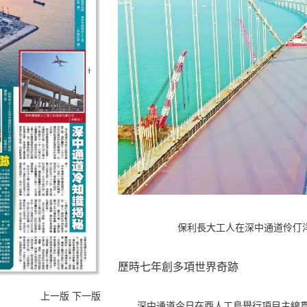
保利長大工人在深中通道伶仃
歷時七年創多項世界奇跡
上一版
下一版
深中通道今日在西人工島舉行項目主線