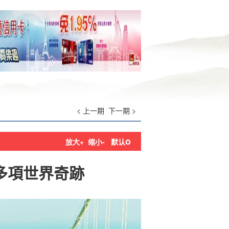
< 上一期
下一期 >
o
放大+
缩小-
默认
多項世界奇跡