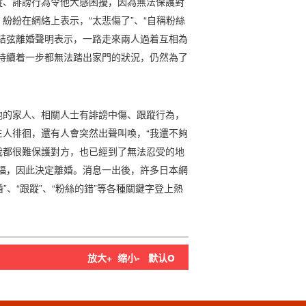
蹤、誹謗行為令他大感困擾，因為無法保護對
紛紛在網絡上表示，“太悲傷了”、“自稱粉絲
結弦離婚聲明表示，一路走來兩人過着互相為
持續着一步都無法踏出家門的狀況，仍然為了
他的家人、相關人士有誹謗中傷、跟蹤行為，
人徘徊，還有人會突然出聲叫喚，“我還不夠
我都很難保護對方，也已經到了無法忍受的地
福，因此決定離婚。消息一出後，許多日本網
”、“跟蹤”、“粉絲的錯”等各種關鍵字登上熱
o
放大+
缩小-
默认