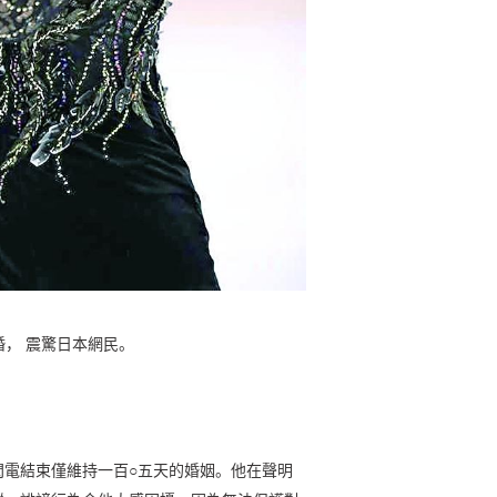
婚， 震驚日本網民。
閃電結束僅維持一百○五天的婚姻。他在聲明