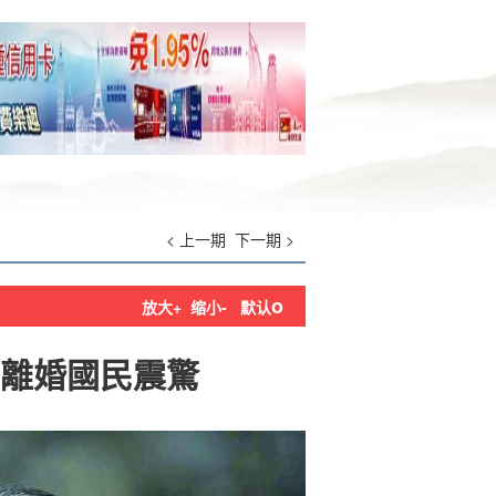
< 上一期
下一期 >
o
放大+
缩小-
默认
離婚國民震驚