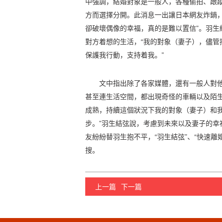
中強調，結婚對象是一般人，各種偷拍、跟
方而選擇分開。此消息一出讓日本網友炸鍋，
卻破壞偶像的幸福，真的是難以置信”。羽生
對方着想的生活，“我的對象（妻子），儘管
保護我行動，支持着我。”
文中指出除了各家媒體，還有一般人對
甚至連生活空間，都出現奇怪的車輛以及陌生
成熟，持續這個狀況下我的對象（妻子）和
步。”羽生結弦說，考慮到未來以及妻子的幸
友紛紛替羽生抱不平，“羽生結弦”、“快速離婚
搜。
上一篇
下一篇