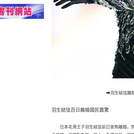
➡羽生結弦離
羽生結弦百日離婚國民震驚
日本花滑王子羽生結弦前日宣佈離婚，