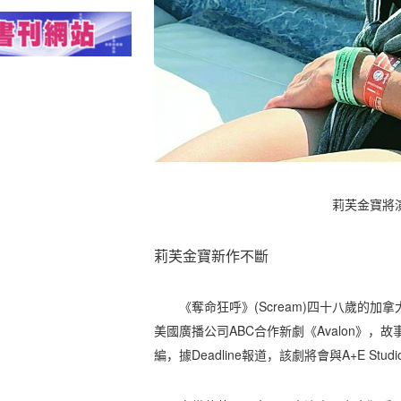
莉芙金寶將演
莉芙金寶新作不斷
《奪命狂呼》(Scream)四十八歲的加拿大女
美國廣播公司ABC合作新劇《Avalon》，故事根
編，據Deadline報道，該劇將會與A+E Studios