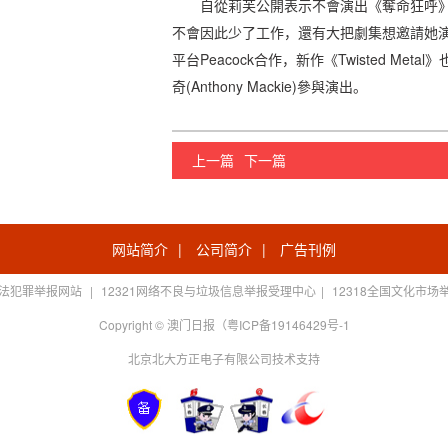
自從莉芙公開表示不會演出《奪命狂呼
不會因此少了工作，還有大把劇集想邀請她
平台Peacock合作，新作《Twisted Me
奇(Anthony Mackie)參與演出。
上一篇
下一篇
网站简介
|
公司简介
|
广告刊例
法犯罪举报网站
|
12321网络不良与垃圾信息举报受理中心
|
12318全国文化市场
Copyright © 澳门日报（粤ICP备19146429号-1
北京北大方正电子有限公司技术支持