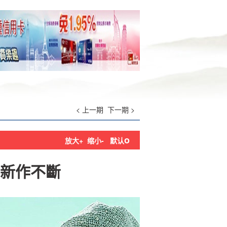
< 上一期
下一期 >
o
放大+
缩小-
默认
新作不斷