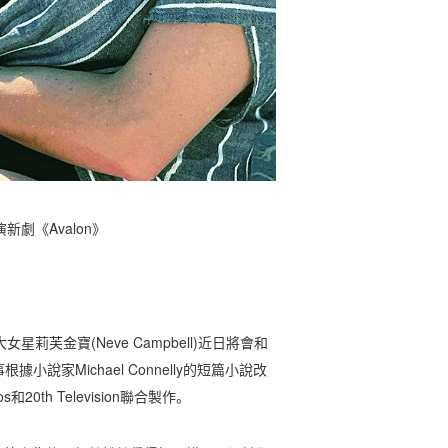
新劇《Avalon》
星莉芙金寶(Neve Campbell)近日將會和
據小說家Michael Connelly的短篇小說改
和20th Television聯合製作。