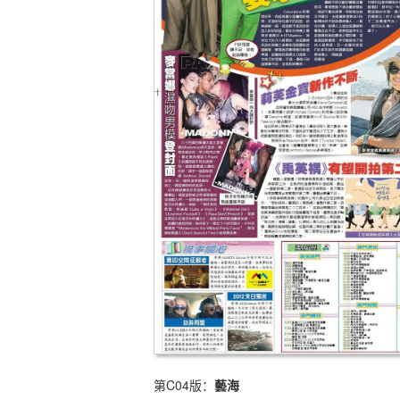
第C04版：
藝海