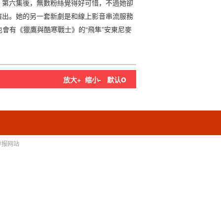
》第六集後，無數粉絲覺得好可惜，不過她卻
演出。她的另一套新劇是和線上影音串流服務
tal》也會有《獵鷹與酷寒戰士》的“飛隼”安東尼麥
o
放大+
缩小-
默认
举报网站