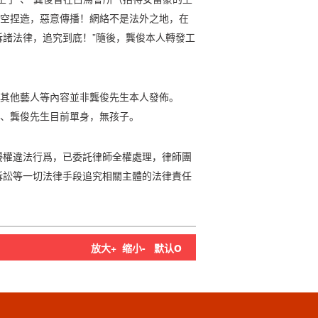
憑空捏造，惡意傳播！網絡不是法外之地，在
諸法律，追究到底！”隨後，龔俊本人轉發工
駡其他藝人等內容並非龔俊先生本人發佈。
三、龔俊先生目前單身，無孩子。
侵權違法行爲，已委託律師全權處理，律師團
訴訟等一切法律手段追究相關主體的法律責任
o
放大+
缩小-
默认