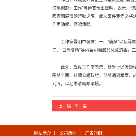
海俱樂部）工作”等傳言發出聲明，表示：“
國家開展清朗行動之際，此次事件我們必將訴
作室動態，否認傳聞。
工作室聲明中强調：一、“唐篩”以及辱
二、“白馬會所”等內容明顯屬於惡意造謠。
此外，龔俊工作室表示，針對上述涉嫌
隊將全面、持續公證取證，並將通過報案、
到底，以期肅清網絡環境。
上一篇
下一篇
网站简介
|
公司简介
|
广告刊例