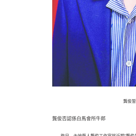
龔俊誓
龔俊否認係白馬會所牛郎
昨日，內地藝人龔俊工作室就近期“龔俊