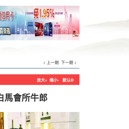
< 上一期
下一期 >
o
放大+
缩小-
默认
白馬會所牛郎