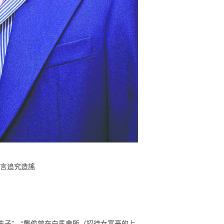
言追究造謠
生子”、“龔俊曾在白馬會所（招待女富豪的上