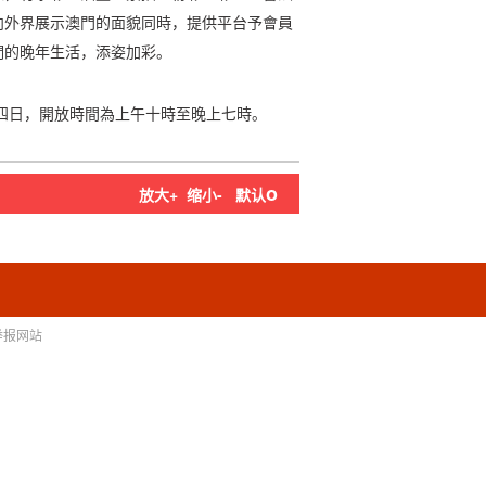
向外界展示澳門的面貌同時，提供平台予會員
們的晚年生活，添姿加彩。
廿四日，開放時間為上午十時至晚上七時。
o
放大+
缩小-
默认
举报网站