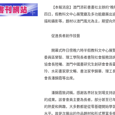
【本報消息】澳門添彩書畫社主辦的“晚
四日，假教科文中心展覽廳及多功能廳展出
描和攝影等，題材以澳門風光為主，期望向
促進長者創作技藝
開幕式昨日傍晚六時半假教科文中心展
委員區榮智、理工學院長者書院社會服務諮
協會長陸曦、澳門中國畫研究生創研會會長
玲、水彩畫家廖文暢、書法家李錦華、理工
會長潘錦霞等出席。
潘錦霞致詞稱，感謝各界好友到場支持
的成果。該會會員主要為長者，部分甚至已
的熱愛和興趣，大多數都是從零基礎開始學
水平。故是次展出的作品題材和形式豐富多