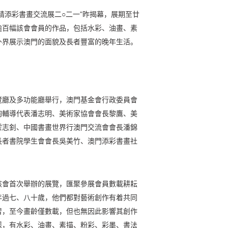
晴添彩書畫交流展二○二一”昨揭幕，展期至廿
逾百幅該會會員的作品，包括水彩、油畫、素
外界展示澳門的面貌及長者豐富的晚年生活。
覽廳及多功能廳舉行，澳門基金會行政委員會
詢輔導代表潘志明、美術家協會會長黎鷹、美
霍志釗、中國書畫世界行澳門交流會會長潘錦
長者書院學生會會長吳美竹、澳門添彩書畫社
該會首次舉辦的展覽，匯聚參展會員數載耕耘
年過七、八十歲，他們都對藝術創作有着共同
習，至今畫齡僅數載，但也無因此影響其創作
樣，有水彩、油畫、素描、粉彩、彩墨、書法