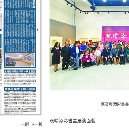
嘉賓與添彩書畫
晚晴添彩書畫展澳面貌
上一版
下一版