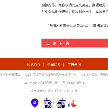
和攝影等，內容以澳門風光為主，期望藉此
互相促進創作技藝，提高創作水平，充實他
“晚晴添彩書畫交流展二○二一”展期至
上一篇
下一篇
网站简介
|
公司简介
|
广告刊例
法犯罪举报网站
|
12321网络不良与垃圾信息举报受理中心
|
12318全国文化市场
Copyright © 澳门日报（粤ICP备19146429号-1
北京北大方正电子有限公司技术支持