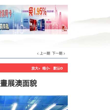
< 上一期
下一期 >
o
放大+
缩小-
默认
畫展澳面貌