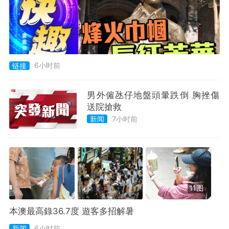
6小时前
链接
男外僱氹仔地盤頭暈跌倒 胸挫傷
送院搶救
7小时前
新闻
11图
本澳最高錄36.7度 遊客多招解暑
新闻
6小时前