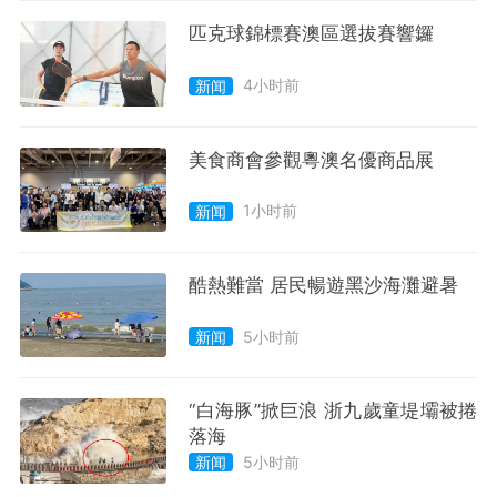
匹克球錦標賽澳區選拔賽響鑼
4小时前
新闻
美食商會參觀粵澳名優商品展
1小时前
新闻
酷熱難當 居民暢遊黑沙海灘避暑
5小时前
新闻
“白海豚”掀巨浪 浙九歲童堤壩被捲
落海
5小时前
新闻