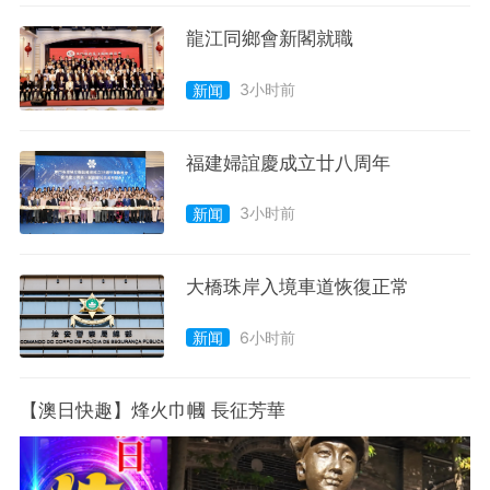
龍江同鄉會新閣就職
3小时前
新闻
福建婦誼慶成立廿八周年
3小时前
新闻
大橋珠岸入境車道恢復正常
6小时前
新闻
【澳日快趣】烽火巾幗 長征芳華