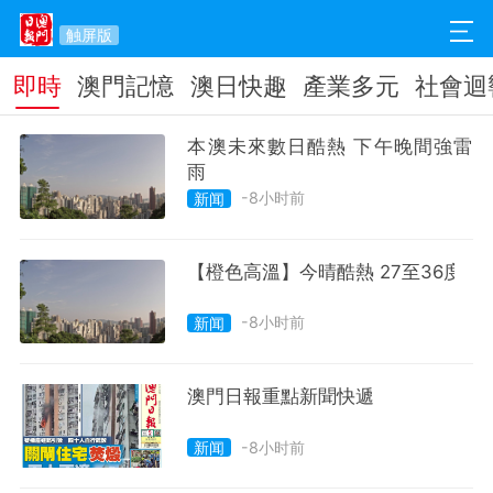
触屏版
即時
澳門記憶
澳日快趣
產業多元
社會迴
本澳未來數日酷熱 下午晚間強雷
雨
-8小时前
新闻
【橙色高溫】今晴酷熱 27至36度
-8小时前
新闻
澳門日報重點新聞快遞
-8小时前
新闻