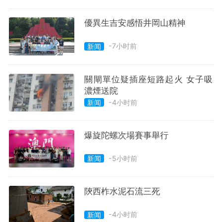
優異生吉安感悟井岡山精神
-7小时前
新闻
關閘單位疑插座短路起火 女子吸
濃煙送院
-4小时前
新闻
爆旋陀螺次場賽事舉行
-5小时前
新闻
陝西柞水泥石流三死
-4小时前
新闻