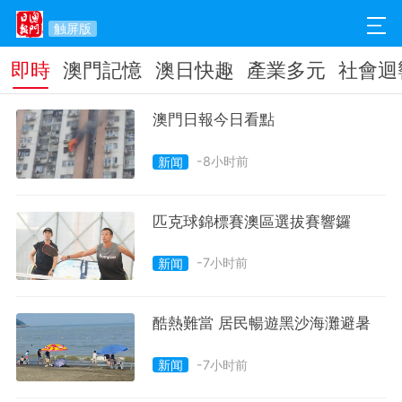
触屏版
即時
澳門記憶
澳日快趣
產業多元
社會迴
澳門日報今日看點
-8小时前
新闻
匹克球錦標賽澳區選拔賽響鑼
-7小时前
新闻
酷熱難當 居民暢遊黑沙海灘避暑
-7小时前
新闻