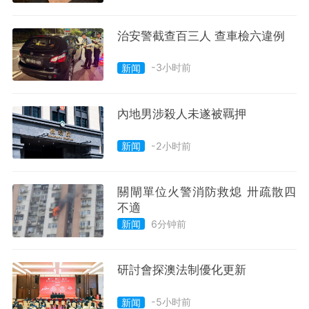
治安警截查百三人 查車檢六違例
-3小时前
新闻
內地男涉殺人未遂被羈押
-2小时前
新闻
關閘單位火警消防救熄 卅疏散四
不適
6分钟前
新闻
研討會探澳法制優化更新
-5小时前
新闻