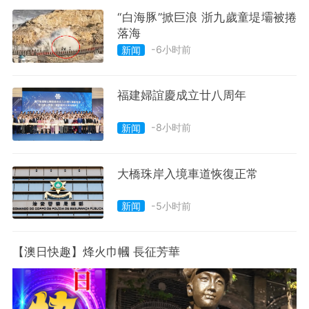
“白海豚”掀巨浪 浙九歲童堤壩被捲
落海
-6小时前
新闻
福建婦誼慶成立廿八周年
-8小时前
新闻
大橋珠岸入境車道恢復正常
-5小时前
新闻
【澳日快趣】烽火巾幗 長征芳華