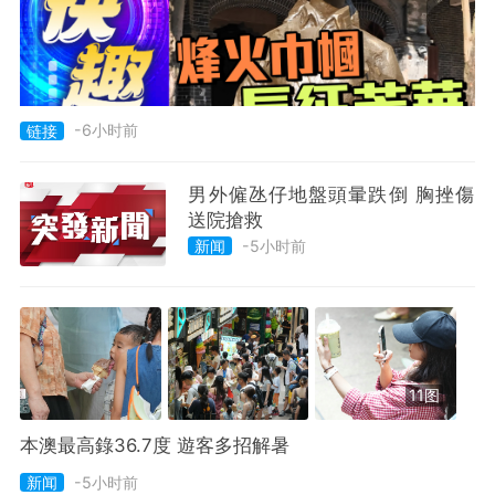
-6小时前
链接
男外僱氹仔地盤頭暈跌倒 胸挫傷
送院搶救
-5小时前
新闻
11图
本澳最高錄36.7度 遊客多招解暑
新闻
-5小时前