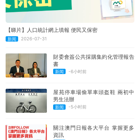
【睇片】人口統計網上填報 便民又保密
2026-07-31
新闻
財委會簽公共採購集約化管理報告
書
-6小时前
新闻
屋苑停車場偷單車頭盔鞋 兩初中
男生法辦
-5小时前
新闻
關注澳門日報各大平台 掌握更多
資訊