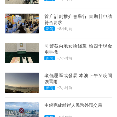
首店計劃推介會舉行 首期廿申請
符合要求
-8小时前
新闻
司警截內地女換錢黨 檢四千現金
兩手機
-7小时前
新闻
瓊低壓區或發展 本澳下午至晚間
強雷雨
-7小时前
新闻
中銀完成離岸人民幣外匯交易