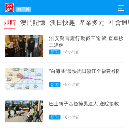
触屏版
即時
澳門記憶
澳日快趣
產業多元
社會迴
治安警雷霆行動截三逾留 查車檢
三違例
-8小时前
新闻
“白海豚”最快周日浙江至福建登陸
-8小时前
新闻
巴士筷子基疑撞男途人 送院搶救
-6小时前
新闻