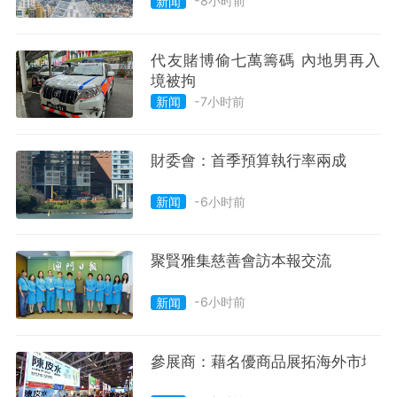
-8小时前
新闻
代友賭博偷七萬籌碼 內地男再入
境被拘
-7小时前
新闻
財委會：首季預算執行率兩成
-6小时前
新闻
聚賢雅集慈善會訪本報交流
-6小时前
新闻
參展商：藉名優商品展拓海外市場