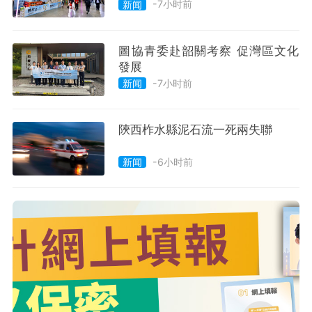
-7小时前
新闻
圖協青委赴韶關考察 促灣區文化
發展
-7小时前
新闻
陝西柞水縣泥石流一死兩失聯
-6小时前
新闻