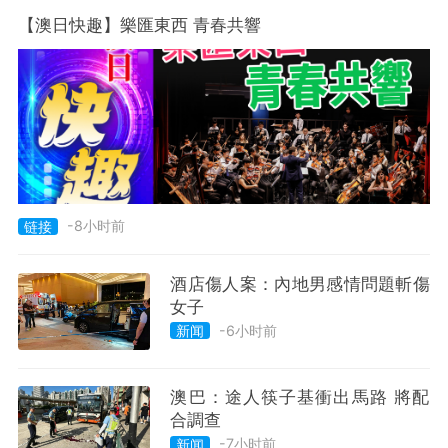
【澳日快趣】樂匯東西 青春共響
-8小时前
链接
酒店傷人案：內地男感情問題斬傷
女子
-6小时前
新闻
澳巴：途人筷子基衝出馬路 將配
合調查
-7小时前
新闻